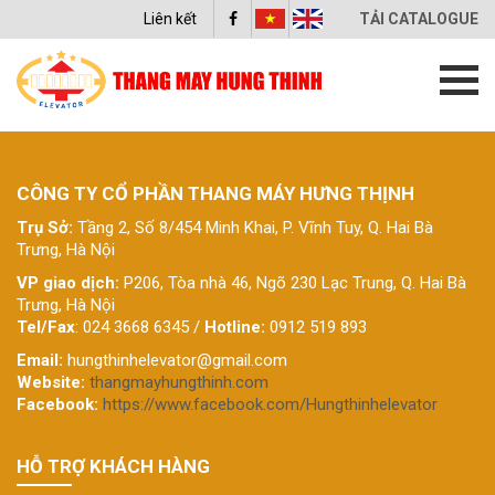
Liên kết
TẢI CATALOGUE
CÔNG TY CỔ PHẦN THANG MÁY HƯNG THỊNH
Trụ Sở:
Tầng 2, Số 8/454 Minh Khai, P. Vĩnh Tuy, Q. Hai Bà
Trưng, Hà Nội
VP giao dịch:
P206, Tòa nhà 46, Ngõ 230 Lạc Trung, Q. Hai Bà
Trưng, Hà Nội
Tel/Fax
: 024 3668 6345 /
Hotline:
0912 519 893
Email:
hungthinhelevator@gmail.com
Website:
thangmayhungthinh.com
Facebook:
https://www.facebook.com/Hungthinhelevator
HỖ TRỢ KHÁCH HÀNG