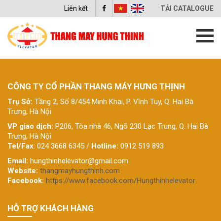
Liên kết
TẢI CATALOGUE
CÔNG TY CỔ PHẦN THANG MÁY HƯNG THỊNH
Trụ Sở:
Tầng 2, Số 8/454 Minh Khai, P. Vĩnh Tuy, Q. Hai Bà
Trưng, Hà Nội
VP giao dịch:
P206, Tòa nhà 46, Ngõ 230 Lạc Trung, Q. Hai Bà
Trưng, Hà Nội
Tel/Fax
: 024 3668 6345 /
Hotline:
0912 519 893
Email:
hungthinhelevator@gmail.com
Website:
thangmayhungthinh.com
Facebook:
https://www.facebook.com/Hungthinhelevator
HỖ TRỢ KHÁCH HÀNG