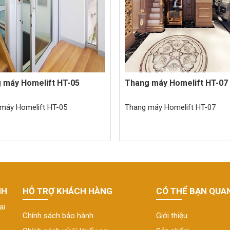
 máy Homelift HT-05
Thang máy Homelift HT-07
máy Homelift HT-05
Thang máy Homelift HT-07
NH
HỖ TRỢ KHÁCH HÀNG
CÓ THỂ BẠN QUA
ai
Chính sách bảo hành
Giới thiệu