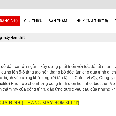
RANG CHỦ
GIỚI THIỆU
SẢN PHẨM
LINH KIỆN & THIẾT BỊ
 máy Homelift |
t độ dân cư lớn ngành xây dựng phát triển với tốc độ rất nhanh 
ựng lên 5-6 tầng tạo nên thang bộ dốc làm cho quá trình di ch
ắc bệnh về xương khớp, người tàn tật,… Chính vì vậy, Công ty
ife) Phù hợp cho những công trình diện tích nhỏ, biệt thự. Với
êm thẩm mỹ của công trình, đáp ứng được yêu cầu của những kh
GIA ĐÌNH ( THANG MÁY HOMELIFT)