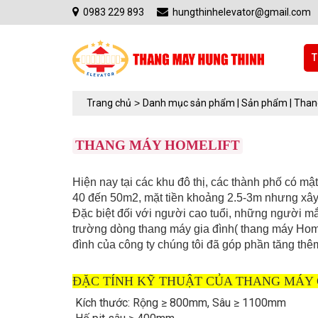
0983 229 893
hungthinhelevator@gmail.com
T
Trang chủ
>
Danh mục sản phẩm |
Sản phẩm |
Thang
THANG MÁY HOMELIFT
Hiện nay tại các khu đô thị, các thành phố có mậ
40 đến 50m2, mặt tiền khoảng 2.5-3m nhưng xây d
Đặc biệt đối với người cao tuổi, những người m
trường dòng thang máy gia đình( thang máy Homel
đình của công ty chúng tôi đã góp phần tăng th
ĐẶC TÍNH KỸ THUẬT CỦA THANG MÁY 
 Kích thước: Rộng ≥ 800mm, Sâu ≥ 1100mm