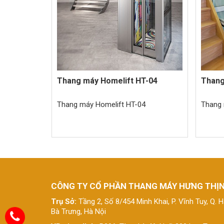
Thang máy Homelift HT-04
Thang
Thang máy Homelift HT-04
Thang 
CÔNG TY CỔ PHẦN THANG MÁY HƯNG THỊ
Trụ Sở:
Tầng 2, Số 8/454 Minh Khai, P. Vĩnh Tuy, Q. H
Bà Trưng, Hà Nội