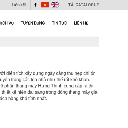
Liên kết
TẢI CATALOGUE
DỊCH VỤ
TUYỂN DỤNG
TIN TỨC
LIÊN HỆ
với diện tích xây dựng ngày càng thu hẹp chỉ từ
uyển trong các tòa nhà như thế rất khó khăn.
 cổ phần thang máy Hưng Thịnh cung cấp ra thị
 thiết kế hiện đại sang trọng dòng thang máy gia
ách hàng khó tính nhất.