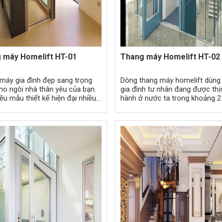
 máy Homelift HT-01
Thang máy Homelift HT-02
máy gia đình đẹp sang trọng
Dòng thang máy homelift dùng
ho ngôi nhà thân yêu của bạn.
gia đình tư nhân đang được thị
ều mẫu thiết kế hiện đại nhiều
hành ở nước ta trong khoảng 
 đáp ứng
trở lại đây, khi mà tại các khu đô
thành phố lớn nghành xây dựng
triển với tốc độ rất