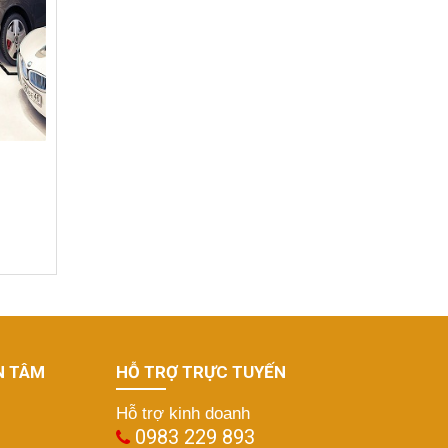
N TÂM
HỖ TRỢ TRỰC TUYẾN
Hỗ trợ kinh doanh
0983 229 893