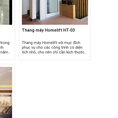
Thang máy Homelift HT-03
 trong
Thang máy Homelift với mục đích
nh
phục vụ cho các công trình có diện
2 năm
tích nhỏ, cho nên chỉ cần kích thước
 thị,
tối thiểu rộng trên
 phát