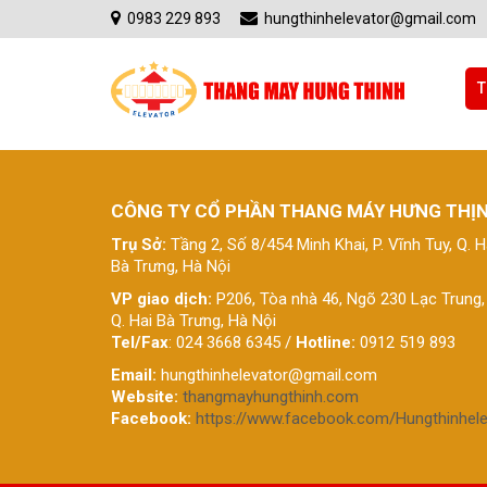
0983 229 893
hungthinhelevator@gmail.com
T
CÔNG TY CỔ PHẦN THANG MÁY HƯNG THỊ
Trụ Sở:
Tầng 2, Số 8/454 Minh Khai, P. Vĩnh Tuy, Q. H
Bà Trưng, Hà Nội
VP giao dịch:
P206, Tòa nhà 46, Ngõ 230 Lạc Trung,
Q. Hai Bà Trưng, Hà Nội
Tel/Fax
: 024 3668 6345 /
Hotline:
0912 519 893
Email:
hungthinhelevator@gmail.com
Website:
thangmayhungthinh.com
Facebook:
https://www.facebook.com/Hungthinhele