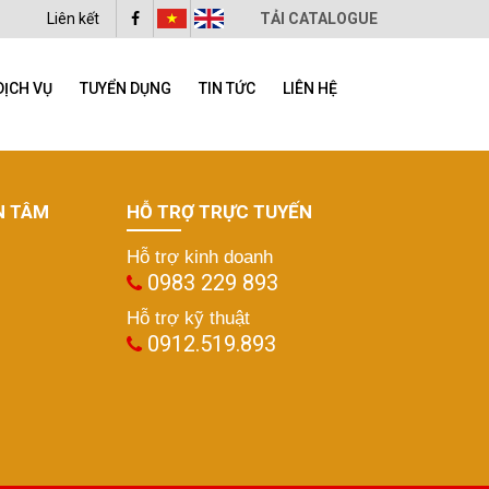
Liên kết
TẢI CATALOGUE
DỊCH VỤ
TUYỂN DỤNG
TIN TỨC
LIÊN HỆ
N TÂM
HỖ TRỢ TRỰC TUYẾN
Hỗ trợ kinh doanh
0983 229 893
Hỗ trợ kỹ thuật
0912.519.893