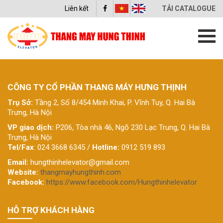
Liên kết
TẢI CATALOGUE
CÔNG TY CỔ PHẦN THANG MÁY HƯNG THỊNH
Trụ Sở:
Tầng 2, Số 8/454 Minh Khai, P. Vĩnh Tuy, Q. Hai Bà
Trưng, Hà Nội
VP giao dịch:
P206, Tòa nhà 46, Ngõ 230 Lạc Trung, Q. Hai Bà
Trưng, Hà Nội
Tel/Fax
: 024 3668 6345 /
Hotline:
0912 519 893
Email:
hungthinhelevator@gmail.com
Website:
thangmayhungthinh.com
Facebook:
https://www.facebook.com/Hungthinhelevator
HỖ TRỢ KHÁCH HÀNG