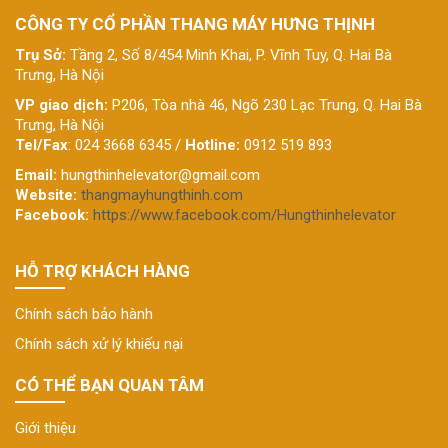
CÔNG TY CỔ PHẦN THANG MÁY HƯNG THỊNH
Trụ Sở:
Tầng 2, Số 8/454 Minh Khai, P. Vĩnh Tuy, Q. Hai Bà
Trưng, Hà Nội
VP giao dịch:
P206, Tòa nhà 46, Ngõ 230 Lạc Trung, Q. Hai Bà
Trưng, Hà Nội
Tel/Fax
: 024 3668 6345 /
Hotline:
0912 519 893
Email:
hungthinhelevator@gmail.com
Website:
thangmayhungthinh.com
Facebook:
https://www.facebook.com/Hungthinhelevator
HỖ TRỢ KHÁCH HÀNG
Chính sách bảo hành
Chính sách xử lý khiếu nại
CÓ THỂ BẠN QUAN TÂM
Giới thiệu