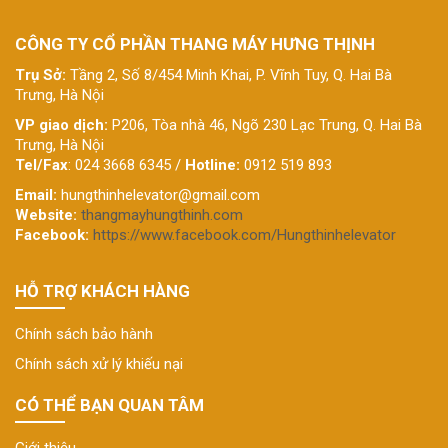
CÔNG TY CỔ PHẦN THANG MÁY HƯNG THỊNH
Trụ Sở:
Tầng 2, Số 8/454 Minh Khai, P. Vĩnh Tuy, Q. Hai Bà
Trưng, Hà Nội
VP giao dịch:
P206, Tòa nhà 46, Ngõ 230 Lạc Trung, Q. Hai Bà
Trưng, Hà Nội
Tel/Fax
: 024 3668 6345 /
Hotline:
0912 519 893
Email:
hungthinhelevator@gmail.com
Website:
thangmayhungthinh.com
Facebook:
https://www.facebook.com/Hungthinhelevator
HỖ TRỢ KHÁCH HÀNG
Chính sách bảo hành
Chính sách xử lý khiếu nại
CÓ THỂ BẠN QUAN TÂM