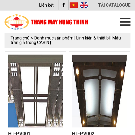
Liên kết
TẢI CATALOGUE
Trang chủ
>
Danh mục sản phẩm |
Linh kiện & thiết bị |
Mẫu
trần giả trong CABIN |
HT-PV001
HT-PV002