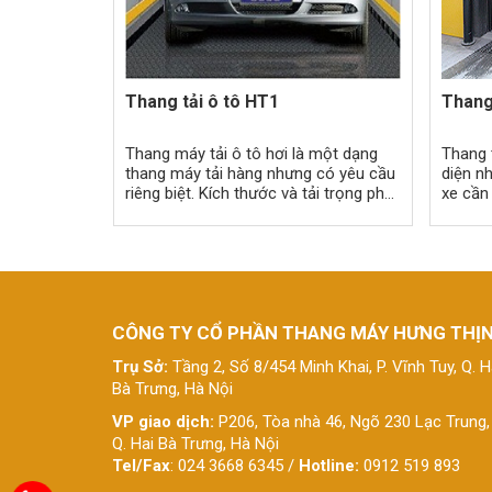
Thang tải ô tô HT1
Thang máy tải ô tô hơi là một dạng
Thang 
thang máy tải hàng nhưng có yêu cầu
diện n
riêng biệt. Kích thước và tải trọng phù
xe cần 
hợp với nhóm xe 4 chỗ, 7 chỗ hoặc
thiết 
hơn
hướng 
hơi.
CÔNG TY CỔ PHẦN THANG MÁY HƯNG THỊ
Trụ Sở:
Tầng 2, Số 8/454 Minh Khai, P. Vĩnh Tuy, Q. H
Bà Trưng, Hà Nội
VP giao dịch:
P206, Tòa nhà 46, Ngõ 230 Lạc Trung,
Q. Hai Bà Trưng, Hà Nội
Tel/Fax
: 024 3668 6345 /
Hotline:
0912 519 893