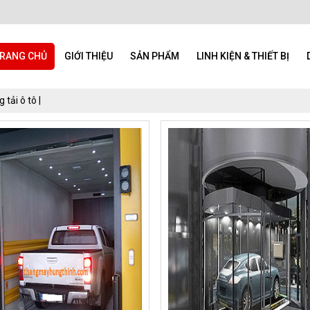
RANG CHỦ
GIỚI THIỆU
SẢN PHẨM
LINH KIỆN & THIẾT BỊ
 tải ô tô |