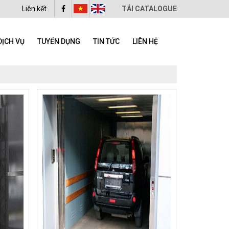
Liên kết
TẢI CATALOGUE
DỊCH VỤ
TUYỂN DỤNG
TIN TỨC
LIÊN HỆ