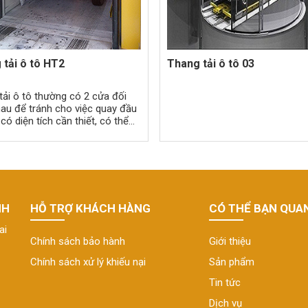
Thang tải ô tô HT2
Thang tải ô tô 03
tải ô tô thường có 2 cửa đối
hau để tránh cho việc quay đầu
có diện tích cần thiết, có thể
kế một mâm xoay xe hơi ngang
ra vào của thang máy tải xe
NH
HỖ TRỢ KHÁCH HÀNG
CÓ THỂ BẠN QUA
ai
Chính sách bảo hành
Giới thiệu
Chính sách xử lý khiếu nại
Sản phẩm
Tin tức
Dịch vụ