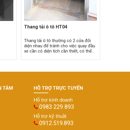
Thang tải ô tô HT04
Thang tải ô tô thường có 2 cửa đối
diện nhau để tránh cho việc quay đầu
xe cần có diện tích cần thiết, có thể
thiết kế một mâm xoay xe hơi ngang
hướng ra vào của thang máy tải xe
hơi.
N TÂM
HỖ TRỢ TRỰC TUYẾN
Hỗ trợ kinh doanh
0983 229 893
Hỗ trợ kỹ thuật
0912.519.893