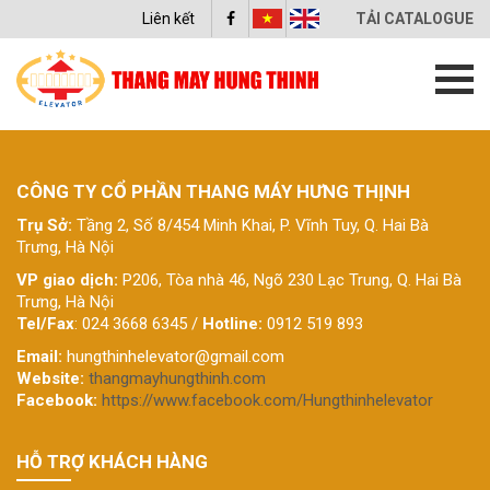
Liên kết
TẢI CATALOGUE
CÔNG TY CỔ PHẦN THANG MÁY HƯNG THỊNH
Trụ Sở:
Tầng 2, Số 8/454 Minh Khai, P. Vĩnh Tuy, Q. Hai Bà
Trưng, Hà Nội
VP giao dịch:
P206, Tòa nhà 46, Ngõ 230 Lạc Trung, Q. Hai Bà
Trưng, Hà Nội
Tel/Fax
: 024 3668 6345 /
Hotline:
0912 519 893
Email:
hungthinhelevator@gmail.com
Website:
thangmayhungthinh.com
Facebook:
https://www.facebook.com/Hungthinhelevator
HỖ TRỢ KHÁCH HÀNG