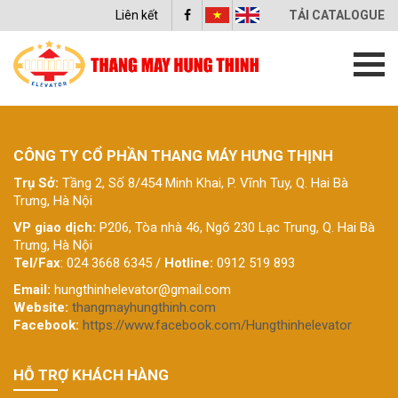
Liên kết
TẢI CATALOGUE
CÔNG TY CỔ PHẦN THANG MÁY HƯNG THỊNH
Trụ Sở:
Tầng 2, Số 8/454 Minh Khai, P. Vĩnh Tuy, Q. Hai Bà
Trưng, Hà Nội
VP giao dịch:
P206, Tòa nhà 46, Ngõ 230 Lạc Trung, Q. Hai Bà
Trưng, Hà Nội
Tel/Fax
: 024 3668 6345 /
Hotline:
0912 519 893
Email:
hungthinhelevator@gmail.com
Website:
thangmayhungthinh.com
Facebook:
https://www.facebook.com/Hungthinhelevator
HỖ TRỢ KHÁCH HÀNG