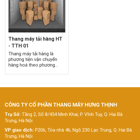
Thang máy tải hàng HT
- TTH 01
Thang máy tải hàng là
phương tiện vận chuyển
hàng hoá theo phương
thẳng đứng nó là một phần
rất quan trọng trong các
nhà máy, nhà kho, kho hàng
CÔNG TY CỔ PHẦN THANG MÁY HƯNG THỊNH
Trụ Sở:
Tầng 2, Số 8/454 Minh Khai, P. Vĩnh Tuy, Q. Hai Bà
Trưng, Hà Nội
VP giao dịch:
P206, Tòa nhà 46, Ngõ 230 Lạc Trung, Q. Hai Bà
Trưng, Hà Nội