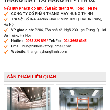
THANG MÁY TẢI HÀNG HT - TTH 02
Nếu quý khách có nhu cầu lắp thang vui lòng liên hệ:
CÔNG TY CỔ PHẦN THANG MÁY HƯNG THỊNH
Trụ Sở:
Số 8/454 Minh Khai, P. Vĩnh Tuy, Q. Hai Bà Trưng,
Hà Nội
VP giao dịch:
P206, Tòa nhà 46, Ngõ 230 Lạc Trung, Q. Hai
Bà Trưng, Hà Nội
Hotline:
Tel/Fax:
0983 229 893/
024 3668 6345
Email:
hungthinhelevator@gmail.com
Website:
thangmayhungthinh.com
SẢN PHẨM LIÊN QUAN