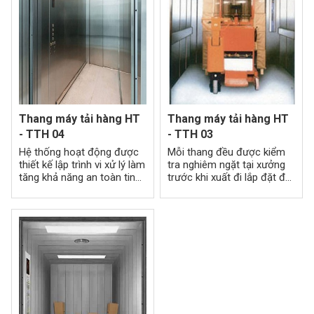
Thang máy tải hàng HT
Thang máy tải hàng HT
- TTH 04
- TTH 03
Hệ thống hoạt động được
Mỗi thang đều được kiểm
thiết kế lập trình vi xử lý làm
tra nghiêm ngặt tại xưởng
tăng khả năng an toàn tin
trước khi xuất đi lắp đặt để
cậy, khả năng đáp ứng linh
tránh những sai sót và đảm
hoạt theo các điều kiện sử
bảo được độ tin cậy khi
dụng khác nhau ở các nhà
vận hành thang máy.
máy