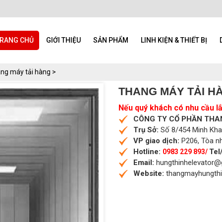
RANG CHỦ
GIỚI THIỆU
SẢN PHẨM
LINH KIỆN & THIẾT BỊ
ng máy tải hàng >
THANG MÁY TẢI HÀ
Nếu quý khách có nhu cầu lắp
CÔNG TY CỔ PHẦN THA
Trụ Sở:
Số 8/454 Minh Khai,
VP giao dịch:
P206, Tòa nh
Hotline:
Tel
0983 229 893/
Email:
hungthinhelevator@
Website:
thangmayhungth