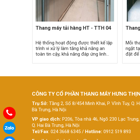
Thang máy tải hàng HT - TTH 04
Thang
Hệ thống hoạt động được thiết kế lập
Mỗi th
trình vi xử lý làm tăng khả năng an
ngặt tạ
toàn tin cậy, khả năng đáp ứng linh
đặt để
hoạt theo các điều kiện sử dụng khác
bảo đư
nhau ở các nhà máy
thang 
CÔNG TY CỔ PHẦN THANG MÁY HƯNG THỊ
Trụ Sở:
Tầng 2, Số 8/454 Minh Khai, P. Vĩnh Tuy, Q. H
Bà Trưng, Hà Nội
VP giao dịch:
P206, Tòa nhà 46, Ngõ 230 Lạc Trung,
Q. Hai Bà Trưng, Hà Nội
Tel/Fax
: 024 3668 6345 /
Hotline:
0912 519 893