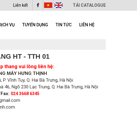
Liên kết
TẢI CATALOGUE
DỊCH VỤ
TUYỂN DỤNG
TIN TỨC
LIÊN HỆ
NG HT - TTH 01
 thang vui lòng liên hệ:
NG MÁY HƯNG THỊNH
 P. Vĩnh Tuy, Q. Hai Bà Trưng, Hà Nội
à 46, Ngõ 230 Lạc Trung, Q. Hai Bà Trưng, Hà Nội
/Fax:
024 3668 6345
gmail.com
inh.com