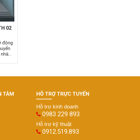
TH 02
ỡ động
huyển
g nhà
 nặng
N TÂM
HỖ TRỢ TRỰC TUYẾN
Hỗ trợ kinh doanh
0983 229 893
Hỗ trợ kỹ thuật
0912.519.893