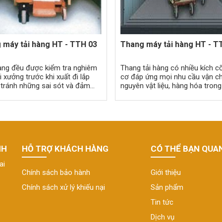
 máy tải hàng HT - TTH 03
Thang máy tải hàng HT - T
ang đều được kiểm tra nghiêm
Thang tải hàng có nhiều kích c
i xưởng trước khi xuất đi lắp
cơ đáp ứng mọi nhu cầu vận c
 tránh những sai sót và đảm
nguyên vật liệu, hàng hóa tron
ợc độ tin cậy khi vận hành
máy hay vận chuyển những vật
máy.
quá kích cỡ
NH
HỖ TRỢ KHÁCH HÀNG
CÓ THỂ BẠN QUA
ai
Chính sách bảo hành
Giới thiệu
Chính sách xử lý khiếu nại
Sản phẩm
Tin tức
Dịch vụ