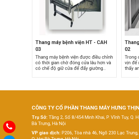
Thang máy bệnh viện HT - CAH
Thang
03
02
Thang máy bệnh viện được điều chỉnh
Trong 
có thời gian chờ đóng cửa lâu hơn và
vịn để
có chế độ giữ cửa để đẩy giường
thấy a
bệnh ra vào an toàn.
thanh 
CÔNG TY CỔ PHẦN THANG MÁY HƯNG THỊ
Trụ Sở:
Tầng 2, Số 8/454 Minh Khai, P. Vĩnh Tuy, Q. H
Bà Trưng, Hà Nội
VP giao dịch:
P206, Tòa nhà 46, Ngõ 230 Lạc Trung,
Q. Hai Bà Trưng, Hà Nội