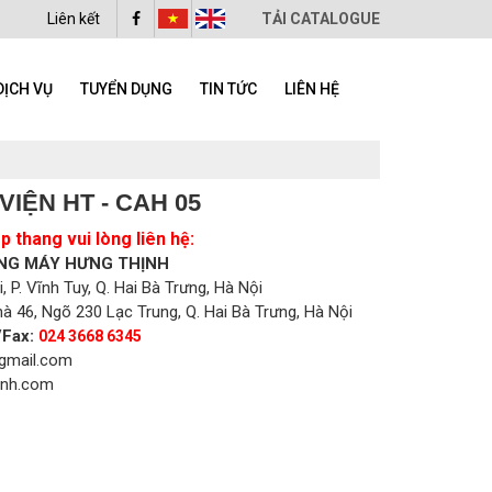
Liên kết
TẢI CATALOGUE
DỊCH VỤ
TUYỂN DỤNG
TIN TỨC
LIÊN HỆ
IỆN HT - CAH 05
 thang vui lòng liên hệ:
NG MÁY HƯNG THỊNH
 P. Vĩnh Tuy, Q. Hai Bà Trưng, Hà Nội
à 46, Ngõ 230 Lạc Trung, Q. Hai Bà Trưng, Hà Nội
/Fax:
024 3668 6345
gmail.com
inh.com