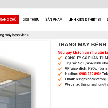
RANG CHỦ
GIỚI THIỆU
SẢN PHẨM
LINH KIỆN & THIẾT BỊ
ng máy bệnh viện >
THANG MÁY BỆNH V
Nếu quý khách có nhu cầu lắp
CÔNG TY CỔ PHẦN THA
Trụ Sở:
Số 8/454 Minh Khai,
VP giao dịch:
P206, Tòa nh
Hotline:
Tel
0983 229 893/
Email:
hungthinhelevator@
Website:
thangmayhungth