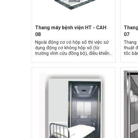
Thang máy bệnh viện HT - CAH
Thang
08
07
Ngoài động cơ có hộp số thì việc sử
Thang 
dụng động cơ không hộp số (từ
thuật đ
trường vĩnh cửu đồng bộ), điều khiển
tốc bằ
biên độ giao động hoàn toàn bằng kỹ
động ổn
thuật số.
cũng l