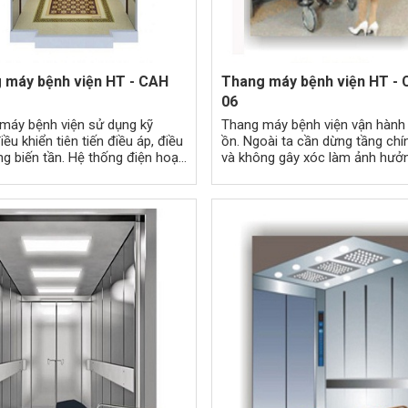
 máy bệnh viện HT - CAH
Thang máy bệnh viện HT -
06
máy bệnh viện sử dụng kỹ
Thang máy bệnh viện vận hành
iều khiển tiên tiến điều áp, điều
ồn. Ngoài ta cần dừng tầng chí
ng biến tần. Hệ thống điện hoạt
và không gây xóc làm ảnh hưở
 định là tiêu chí đầu tiên và
tâm lý của bệnh nhân.
à quan trọng nhất trong toàn bộ