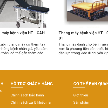
 máy bệnh viện HT - CAH
Thang máy bệnh viện HT -
01
cabin thang máy có thêm tay
Thang máy dành cho bệnh việ
 những bệnh nhân già, yếu cảm
xem là phương tiện cần thiết, h
n toàn, có thể gắn thêm các
đắc lực trong việc di chuyển kịp
chống.
để phục vụ bệnh nhân
NH
HỖ TRỢ KHÁCH HÀNG
CÓ THỂ BẠN QUA
ai
Chính sách bảo hành
Giới thiệu
Chính sách xử lý khiếu nại
Sản phẩm