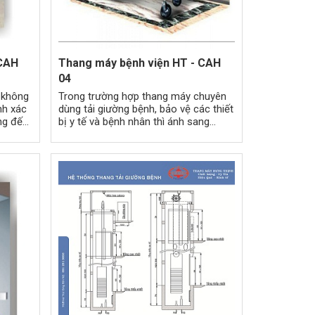
 CAH
Thang máy bệnh viện HT - CAH
04
 không
Trong trường hợp thang máy chuyên
nh xác
dùng tải giường bệnh, bảo vệ các thiết
ng đến
bị y tế và bệnh nhân thì ánh sang
trong cabin thang máy phải được thiết
kế đúng tiêu chuẩn cho phép