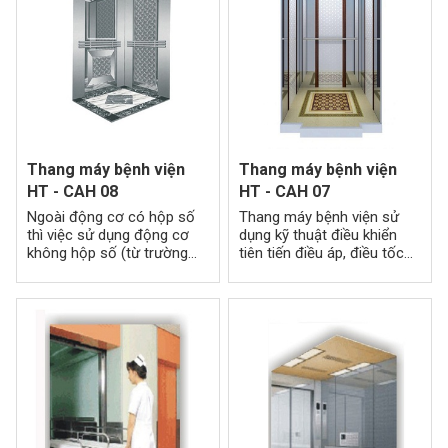
Thang máy bệnh viện
Thang máy bệnh viện
HT - CAH 08
HT - CAH 07
Ngoài động cơ có hộp số
Thang máy bệnh viện sử
thì việc sử dụng động cơ
dụng kỹ thuật điều khiển
không hộp số (từ trường
tiên tiến điều áp, điều tốc
vĩnh cửu đồng bộ), điều
bằng biến tần. Hệ thống
khiển biên độ giao động
điện hoạt động ổn định là
hoàn toàn bằng kỹ thuật
tiêu chí đầu tiên và cũng là
số.
quan trọng nhất trong toàn
bộ