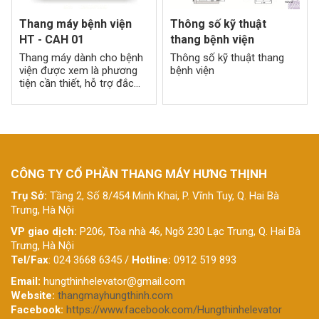
Thang máy bệnh viện
Thông số kỹ thuật
HT - CAH 01
thang bệnh viện
Thang máy dành cho bệnh
Thông số kỹ thuật thang
viện được xem là phương
bệnh viện
tiện cần thiết, hỗ trợ đắc
lực trong việc di chuyển kịp
thời để phục vụ bệnh nhân
CÔNG TY CỔ PHẦN THANG MÁY HƯNG THỊNH
Trụ Sở:
Tầng 2, Số 8/454 Minh Khai, P. Vĩnh Tuy, Q. Hai Bà
Trưng, Hà Nội
VP giao dịch:
P206, Tòa nhà 46, Ngõ 230 Lạc Trung, Q. Hai Bà
Trưng, Hà Nội
Tel/Fax
: 024 3668 6345 /
Hotline:
0912 519 893
Email:
hungthinhelevator@gmail.com
Website:
thangmayhungthinh.com
Facebook:
https://www.facebook.com/Hungthinhelevator