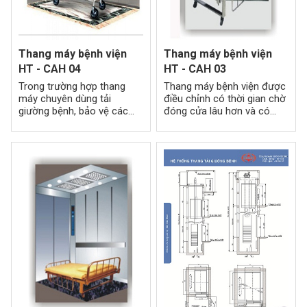
Thang máy bệnh viện
Thang máy bệnh viện
HT - CAH 04
HT - CAH 03
Trong trường hợp thang
Thang máy bệnh viện được
máy chuyên dùng tải
điều chỉnh có thời gian chờ
giường bệnh, bảo vệ các
đóng cửa lâu hơn và có
thiết bị y tế và bệnh nhân
chế độ giữ cửa để đẩy
thì ánh sang trong cabin
giường bệnh ra vào an
thang máy phải được thiết
toàn.
kế đúng tiêu chuẩn cho
phép