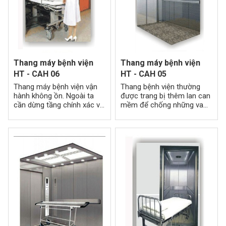
Thang máy bệnh viện
Thang máy bệnh viện
HT - CAH 06
HT - CAH 05
Thang máy bệnh viện vận
Thang bệnh viện thường
hành không ồn. Ngoài ta
được trang bị thêm lan can
cần dừng tầng chính xác và
mềm để chống những va
không gây xóc làm ảnh
đập trong quá trình vận
hưởng đến tâm lý của bệnh
chuyển, phòng những sự
nhân.
cố xảy ra.