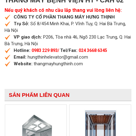
THANG MÁY BỆNH VIỆN HT - CAH 02
Nếu quý khách có nhu cầu lắp thang vui lòng liên hệ:
CÔNG TY CỔ PHẦN THANG MÁY HƯNG THỊNH
Trụ Sở:
Số 8/454 Minh Khai, P. Vĩnh Tuy, Q. Hai Bà Trưng,
Hà Nội
VP giao dịch:
P206, Tòa nhà 46, Ngõ 230 Lạc Trung, Q. Hai
Bà Trưng, Hà Nội
Hotline:
Tel/Fax:
0983 229 893/
024 3668 6345
Email:
hungthinhelevator@gmail.com
Website:
thangmayhungthinh.com
SẢN PHẨM LIÊN QUAN