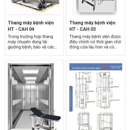
Thang máy bệnh viện
Thang máy bệnh viện
HT - CAH 04
HT - CAH 03
Trong trường hợp thang
Thang máy bệnh viện được
máy chuyên dùng tải
điều chỉnh có thời gian chờ
giường bệnh, bảo vệ các
đóng cửa lâu hơn và có
thiết bị y tế và bệnh nhân
chế độ giữ cửa để đẩy
thì ánh sang trong cabin
giường bệnh ra vào an
thang máy phải được thiết
toàn.
kế đúng tiêu chuẩn cho
phép