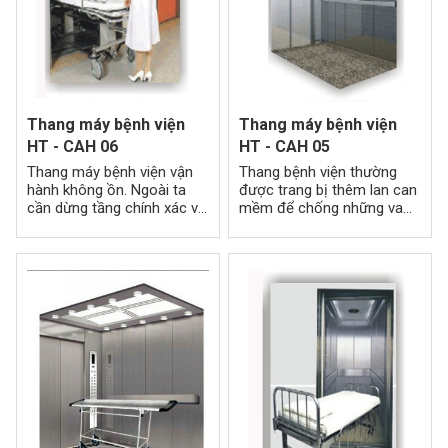
Thang máy bệnh viện
Thang máy bệnh viện
HT - CAH 06
HT - CAH 05
Thang máy bệnh viện vận
Thang bệnh viện thường
hành không ồn. Ngoài ta
được trang bị thêm lan can
cần dừng tầng chính xác và
mềm để chống những va
không gây xóc làm ảnh
đập trong quá trình vận
hưởng đến tâm lý của bệnh
chuyển, phòng những sự
nhân.
cố xảy ra.