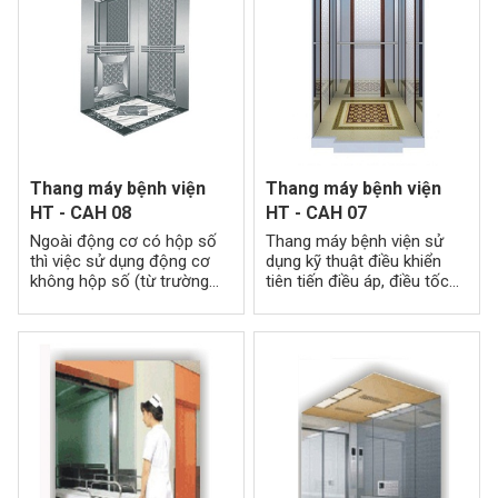
Thang máy bệnh viện
Thang máy bệnh viện
HT - CAH 08
HT - CAH 07
Ngoài động cơ có hộp số
Thang máy bệnh viện sử
thì việc sử dụng động cơ
dụng kỹ thuật điều khiển
không hộp số (từ trường
tiên tiến điều áp, điều tốc
vĩnh cửu đồng bộ), điều
bằng biến tần. Hệ thống
khiển biên độ giao động
điện hoạt động ổn định là
hoàn toàn bằng kỹ thuật
tiêu chí đầu tiên và cũng là
số.
quan trọng nhất trong toàn
bộ