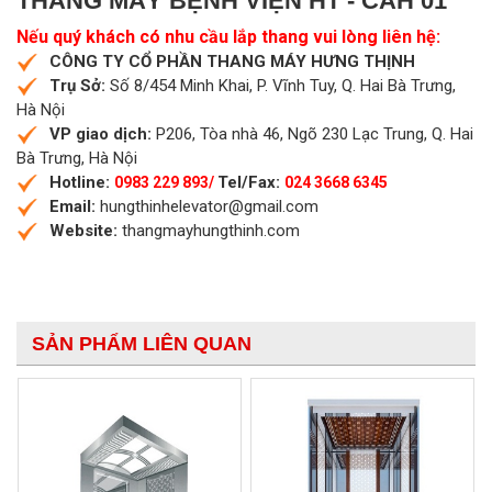
THANG MÁY BỆNH VIỆN HT - CAH 01
Nếu quý khách có nhu cầu lắp thang vui lòng liên hệ:
CÔNG TY CỔ PHẦN THANG MÁY HƯNG THỊNH
Trụ Sở:
Số 8/454 Minh Khai, P. Vĩnh Tuy, Q. Hai Bà Trưng,
Hà Nội
VP giao dịch:
P206, Tòa nhà 46, Ngõ 230 Lạc Trung, Q. Hai
Bà Trưng, Hà Nội
Hotline:
Tel/Fax:
0983 229 893/
024 3668 6345
Email:
hungthinhelevator@gmail.com
Website:
thangmayhungthinh.com
SẢN PHẨM LIÊN QUAN