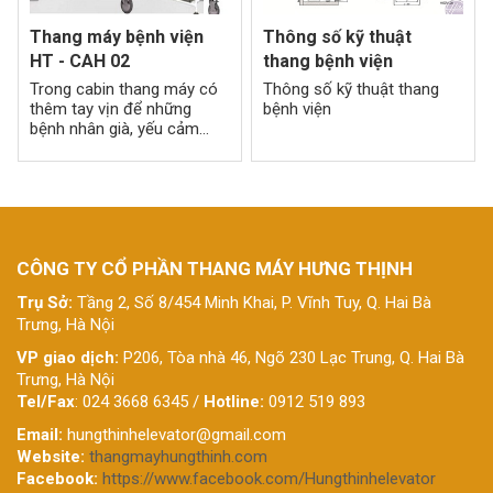
Thang máy bệnh viện
Thông số kỹ thuật
HT - CAH 02
thang bệnh viện
Trong cabin thang máy có
Thông số kỹ thuật thang
thêm tay vịn để những
bệnh viện
bệnh nhân già, yếu cảm
thấy an toàn, có thể gắn
thêm các thanh chống.
CÔNG TY CỔ PHẦN THANG MÁY HƯNG THỊNH
Trụ Sở:
Tầng 2, Số 8/454 Minh Khai, P. Vĩnh Tuy, Q. Hai Bà
Trưng, Hà Nội
VP giao dịch:
P206, Tòa nhà 46, Ngõ 230 Lạc Trung, Q. Hai Bà
Trưng, Hà Nội
Tel/Fax
: 024 3668 6345 /
Hotline:
0912 519 893
Email:
hungthinhelevator@gmail.com
Website:
thangmayhungthinh.com
Facebook:
https://www.facebook.com/Hungthinhelevator